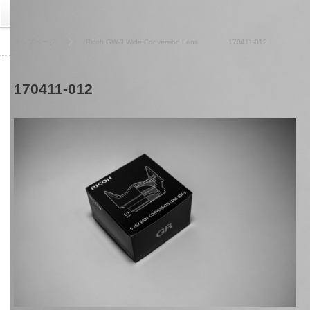
トップページ
Ricoh GW-3 Wide Conversion Lens
170411-012
170411-012