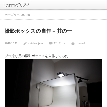
karma*09
カテゴリー: Journal
撮影ボックスの自作 – 其の一
2018.10.11
seiichinojima
3コメント
Journal
ブツ撮り用の撮影ボックスを自作してみた。