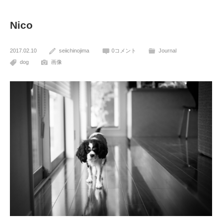
Nico
2017.02.10
seiichinojima
0コメント
Journal
dog
画像